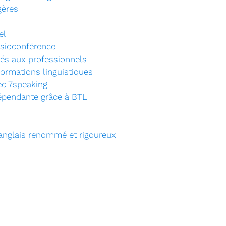
gères
el
isioconférence
tés aux professionnels
ormations linguistiques
ec 7speaking
dépendante grâce à BTL
n anglais renommé et rigoureux