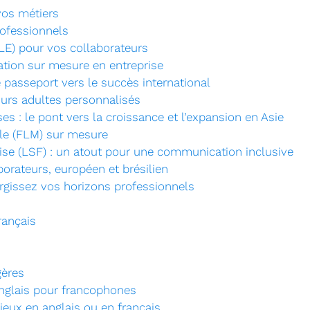
vos métiers
rofessionnels
LE) pour vos collaborateurs
ation sur mesure en entreprise
 passeport vers le succès international
cours adultes personnalisés
es : le pont vers la croissance et l’expansion en Asie
le (FLM) sur mesure
ise (LSF) : un atout pour une communication inclusive
orateurs, européen et brésilien
argissez vos horizons professionnels
rançais
gères
anglais pour francophones
njeux en anglais ou en français