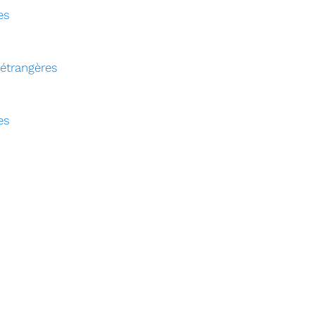
es
 étrangères
es