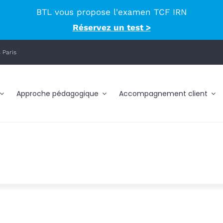
BTL vous propose l'examen TCF IRN
Réservez un test >
 Paris
Approche pédagogique
Accompagnement client