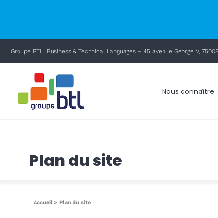
principal
Passer
Groupe BTL, Business & Technical Languages – 45 avenue George V, 75008
au
contenu
Nous connaître
Plan du site
Accueil
Plan du site