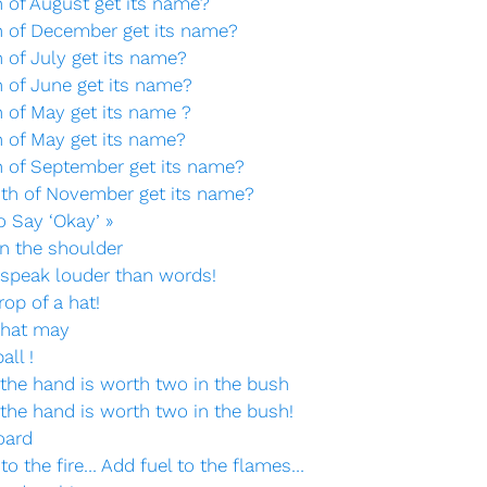
h of August get its name?
h of December get its name?
 of July get its name?
h of June get its name?
 of May get its name ?
h of May get its name?
h of September get its name?
nth of November get its name?
o Say ‘Okay’ »
on the shoulder
 speak louder than words!
rop of a hat!
what may
all !
 the hand is worth two in the bush
 the hand is worth two in the bush!
oard
to the fire… Add fuel to the flames…