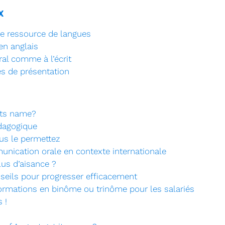
x
de ressource de langues
en anglais
ral comme à l’écrit
es de présentation
its name?
édagogique
us le permettez
nication orale en contexte internationale
us d’aisance ?
nseils pour progresser efficacement
formations en binôme ou trinôme pour les salariés
 !