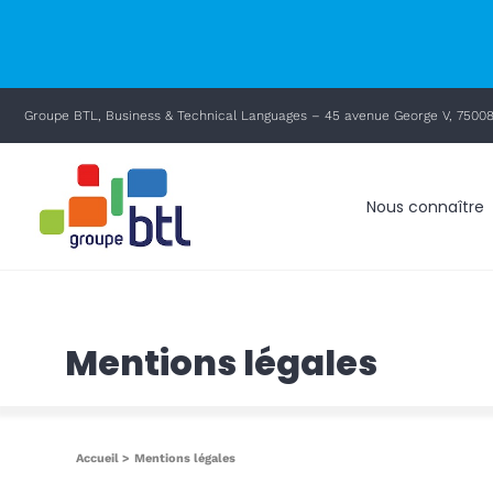
principal
Passer
Groupe BTL, Business & Technical Languages – 45 avenue George V, 75008
au
contenu
Nous connaître
Mentions légales
Accueil
Mentions légales