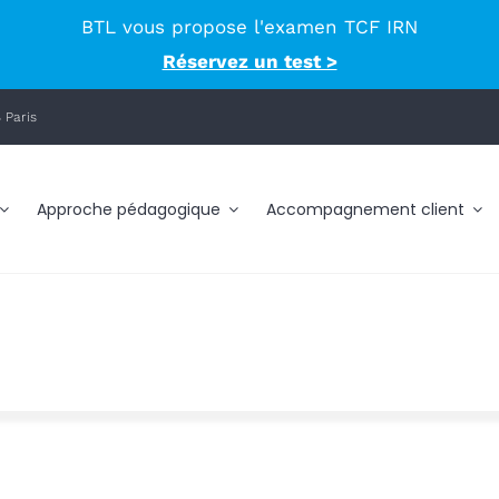
BTL vous propose l'examen TCF IRN
Réservez un test >
 Paris
Approche pédagogique
Accompagnement client