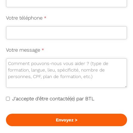
nt
a
ct
Votre téléphone
*
E
m
ai
l
Votre message
*
*
J'accepte d'être contacté(e) par BTL
Envoyez >