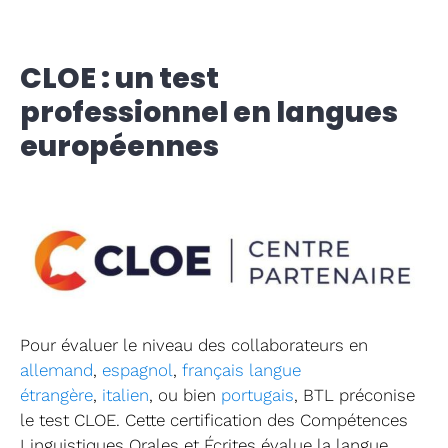
Accompa
CLOE : un test
Langues
professionnel en langues
Formati
européennes
CPF
Contact
Pour évaluer le niveau des collaborateurs en
allemand
,
espagnol
,
français langue
étrangère
,
italien
, ou bien
portugais
, BTL préconise
le test CLOE. Cette certification des Compétences
Linguistiques Orales et Écrites évalue la langue