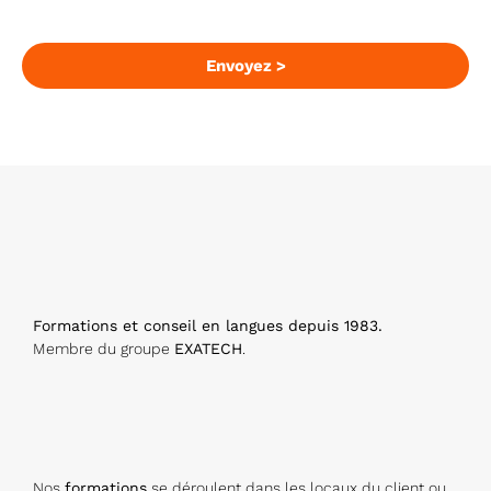
o
m
p
Envoyez >
a
n
y
N
a
m
e
*
Formations et conseil en langues depuis 1983.
Membre du groupe
EXATECH
.
Nos
formations
se déroulent dans les locaux du client ou