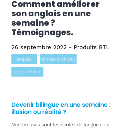
Comment améliorer
son anglais en une
Formati
semaine ?
CPF
Témoignages.
Contact
26 septembre 2022 - Produits BTL
anglais
remise à niveau
stage intensif
Devenir bilingue en une semaine :
illusion ou réalité ?
Nombreuses sont les écoles de langues qui