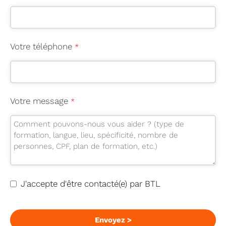
Votre téléphone
*
Votre message
*
Y
J'accepte d'être contacté(e) par BTL
o
u
r
Envoyez >