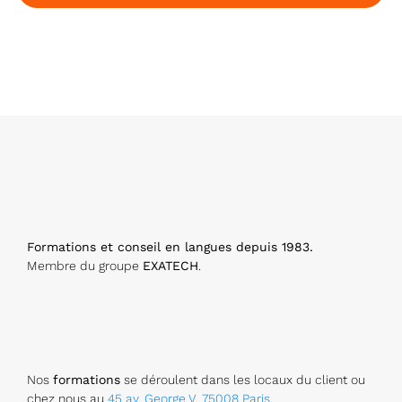
W
e
b
si
te
*
Formations et conseil en langues depuis 1983.
Membre du groupe
EXATECH
.
Nos
formations
se déroulent dans les locaux du client ou
chez nous au
45 av. George V, 75008 Paris
.