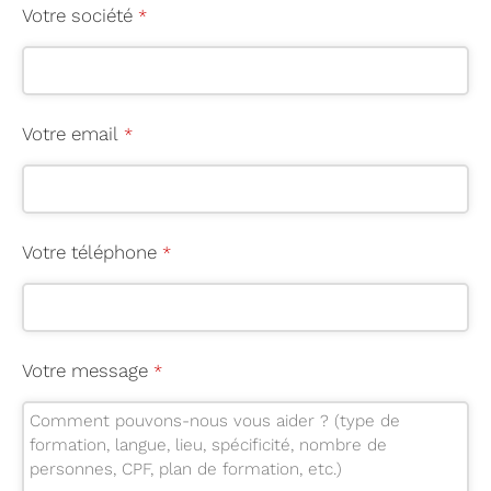
Votre société
*
Y
Votre email
*
o
u
r
W
Votre téléphone
*
e
b
si
te
Votre message
*
*