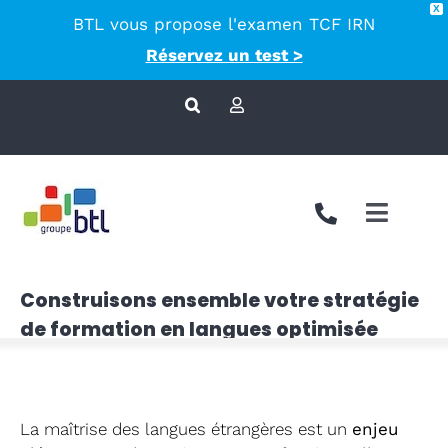
X
BTL vous propose l'examen TCF IRN
principal
Réservez un test >
Passer
au
contenu
Toggle
Naviga
Nous co
Construisons ensemble votre stratégie
de formation en langues optimisée
Approch
Accompa
La maîtrise des langues étrangères est un
enjeu
Langues