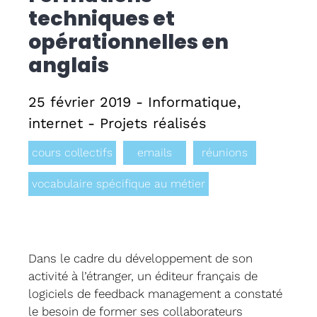
techniques et
Formati
opérationnelles en
anglais
CPF
25 février 2019 - Informatique,
Contact
internet - Projets réalisés
cours collectifs
emails
réunions
vocabulaire spécifique au métier
Dans le cadre du développement de son
activité à l’étranger, un éditeur français de
logiciels de feedback management a constaté
le besoin de former ses collaborateurs