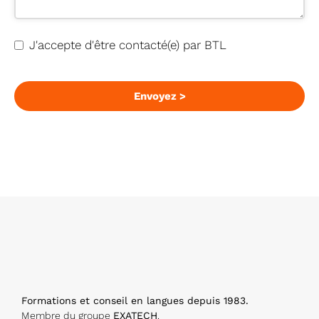
C
J'accepte d'être contacté(e) par BTL
o
nt
a
Envoyez >
ct
E
m
ai
l
*
Formations et conseil en langues depuis 1983.
Membre du groupe
EXATECH
.