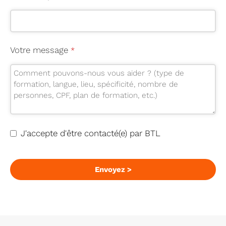
C
Votre message
*
o
nt
a
ct
E
m
J'accepte d'être contacté(e) par BTL
ai
l
*
Envoyez >