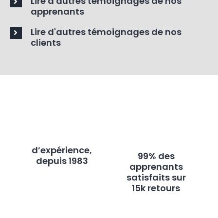
Lire d'autres témoignages de nos
Mme Peggy M.
,
technicien de recherche
apprenants
Lire d'autres témoignages de nos
clients
d’expérience,
99% des
depuis 1983
apprenants
satisfaits sur
15k retours