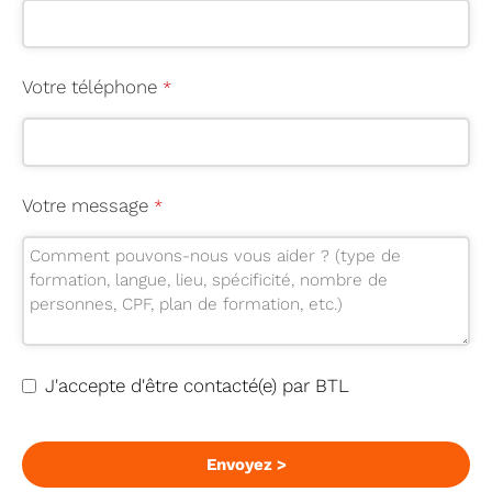
Votre téléphone
*
C
Votre message
*
o
m
p
a
n
y
J'accepte d'être contacté(e) par BTL
N
a
m
Envoyez >
e