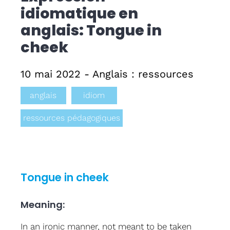
idiomatique en
Formati
anglais: Tongue in
cheek
CPF
10 mai 2022 - Anglais : ressources
Contact
anglais
idiom
ressources pédagogiques
Tongue in cheek
Meaning:
In an ironic manner, not meant to be taken