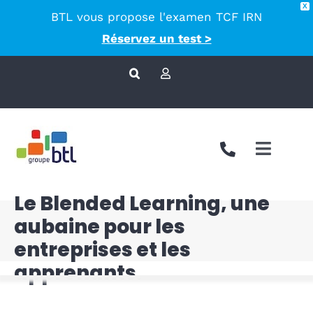
X
BTL vous propose l'examen TCF IRN
principal
Réservez un test >
Passer
au
contenu
Toggle
Naviga
Le Blended Learning, une
Nous co
aubaine pour les
Approch
entreprises et les
apprenants.
Accompa
Langues