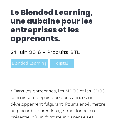
Le Blended Learning,
Formati
une aubaine pour les
CPF
entreprises et les
apprenants.
Contact
24 juin 2016 - Produits BTL
Blended Learning
digital
« Dans les entreprises, les MOOC et les COOC
connaissent depuis quelques années un
développement fulgurant. Pourraient-il mettre
au placard l’apprentissage traditionnel en
présentiel où un formateur dispense ses