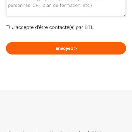
J'accepte d'être contacté(e) par BTL
Envoyez >
E
m
ai
l
*