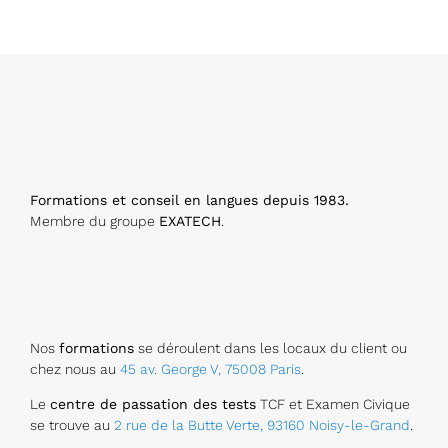
o
n
e
N
u
m
b
er
Formations et conseil en langues depuis 1983.
*
Membre du groupe
EXATECH
.
Nos
formations
se déroulent dans les locaux du client ou
chez nous au
45 av. George V, 75008 Paris
.
Le
centre de passation des tests
TCF et Examen Civique
se trouve au
2 rue de la Butte Verte, 93160 Noisy-le-Grand
.