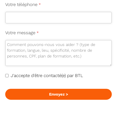
Votre téléphone
*
Votre message
*
J'accepte d'être contacté(e) par BTL
Envoyez >
P
h