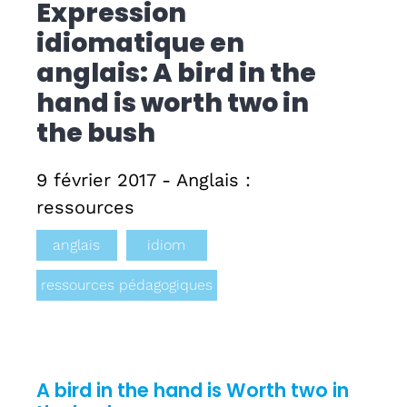
Expression
idiomatique en
Formati
anglais: A bird in the
CPF
hand is worth two in
the bush
Contact
9 février 2017 - Anglais :
ressources
anglais
idiom
ressources pédagogiques
A bird in the hand is Worth two in