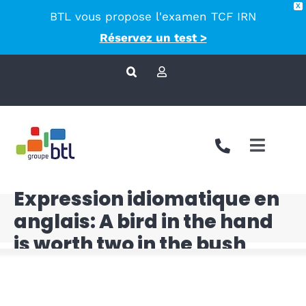
X
BTL vous propose l'examen TCF IRN
principal
Réservez un test >
Passer
au
contenu
Toggle
Naviga
Expression idiomatique en
Nous co
anglais: A bird in the hand
Approch
is worth two in the bush
Accompa
Langues