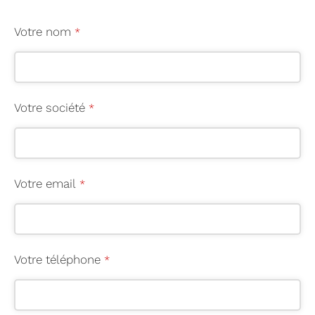
C
Votre nom
*
o
nt
a
ct
Votre société
*
E
m
ai
l
Votre email
*
*
Votre téléphone
*