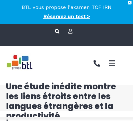
X
BTL vous propose l'examen TCF IRN
principal
Réservez un test >
Passer
au
contenu
Toggle
Naviga
Une étude inédite montre
Nous co
les liens étroits entre les
Approch
langues étrangères et la
productivité
Accompa
Langues