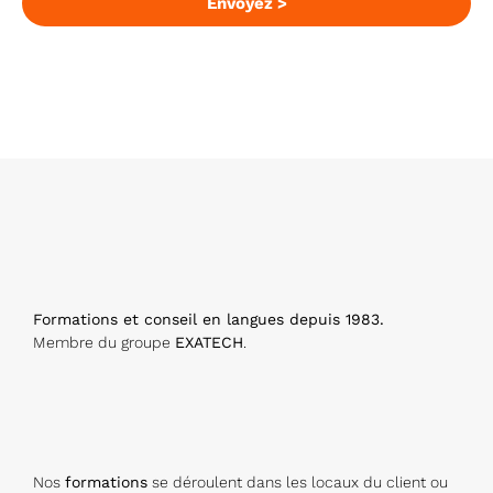
Envoyez >
E
m
ai
l
A
d
dr
e
s
s
Formations et conseil en langues depuis 1983.
*
Membre du groupe
EXATECH
.
Nos
formations
se déroulent dans les locaux du client ou