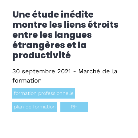
Une étude inédite
Formati
montre les liens étroits
CPF
entre les langues
étrangères et la
Contact
productivité
30 septembre 2021 - Marché de la
formation
formation professionnelle
plan de formation
RH