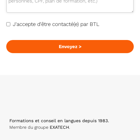
e
s
s
J'accepte d'être contacté(e) par BTL
E
m
ai
Envoyez >
l
*
Formations et conseil en langues depuis 1983.
Membre du groupe
EXATECH
.