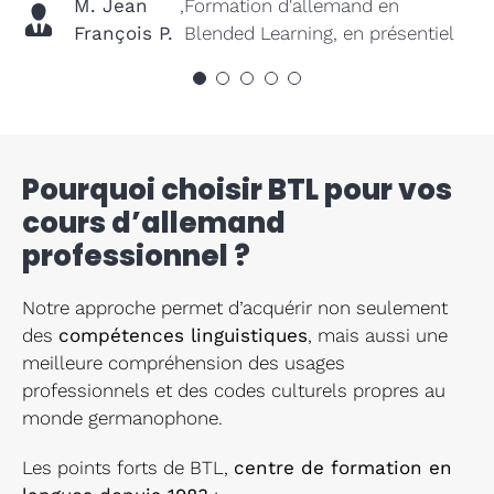
M. Jean
L.
Steven
Ana
développement - Allemand en Blended
Blended Learning en face à face
Learning, allemand en présentiel
,
Formation d'allemand en
François P.
E.
E.
Learning, face à face
Blended Learning, en présentiel
Pourquoi choisir BTL pour vos
cours d’allemand
professionnel ?
Notre approche permet d’acquérir non seulement
des
compétences linguistiques
, mais aussi une
meilleure compréhension des usages
professionnels et des codes culturels propres au
monde germanophone.
Les points forts de BTL,
centre de formation en