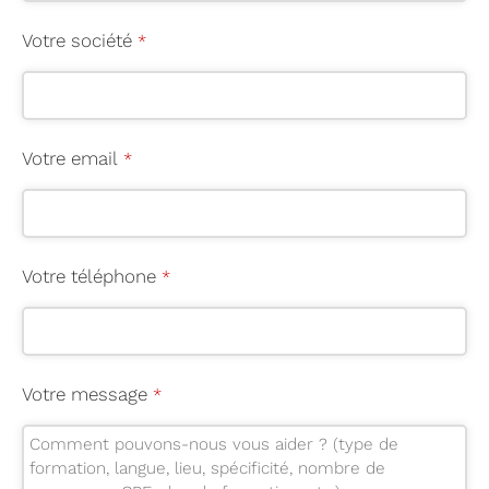
Votre société
*
Votre email
*
Votre téléphone
*
B
Votre message
*
u
si
n