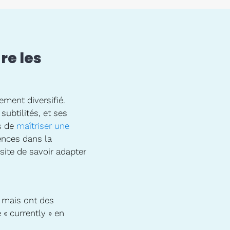
re les
ement diversifié.
subtilités, et ses
us de
maîtriser une
ences dans la
site de savoir adapter
s mais ont des
e « currently » en