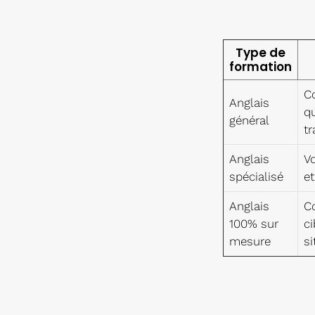
Type de
formation
C
Anglais
q
général
tr
Anglais
Vo
spécialisé
et
Anglais
C
100% sur
ci
mesure
si