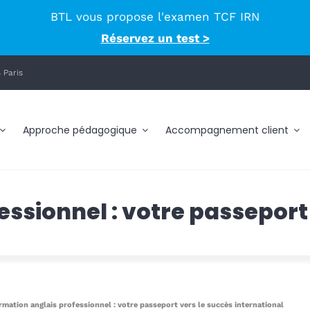
BTL vous propose l'examen TCF IRN
Réservez un test >
 Paris
Approche pédagogique
Accompagnement client
ssionnel : votre passeport
rmation anglais professionnel : votre passeport vers le succès international