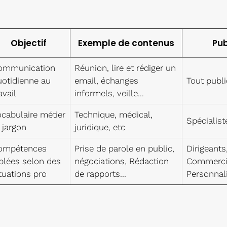
Objectif
Exemple de contenus
Pub
ommunication
Réunion, lire et rédiger un
uotidienne au
email, échanges
Tout publi
avail
informels, veille...
cabulaire métier
Technique, médical,
Spécialist
 jargon
juridique, etc
ompétences
Prise de parole en public,
Dirigeants
blées selon des
négociations, Rédaction
Commerci
tuations pro
de rapports...
Personnali