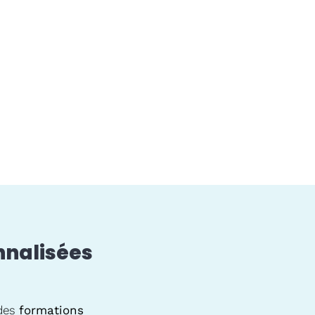
nnalisées
 des
formations