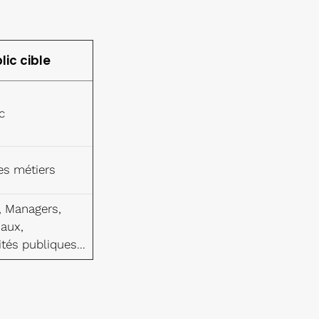
lic cible
c
es métiers
, Managers,
aux,
tés publiques...