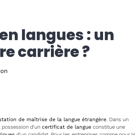
 en langues : un
re carrière ?
ion
station de maîtrise de la langue étrangère
. Dans un
a possession d’un
certificat de langue
constitue une
tiques
d’un candidat. Pour les entreprises comme pour l