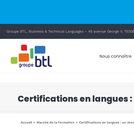
principal
Passer
Groupe BTL, Business & Technical Languages – 45 avenue George V, 75008
au
contenu
Nous connaître
Certifications en langues :
Accueil
Marché de la formation
Certifications en langues : un ato