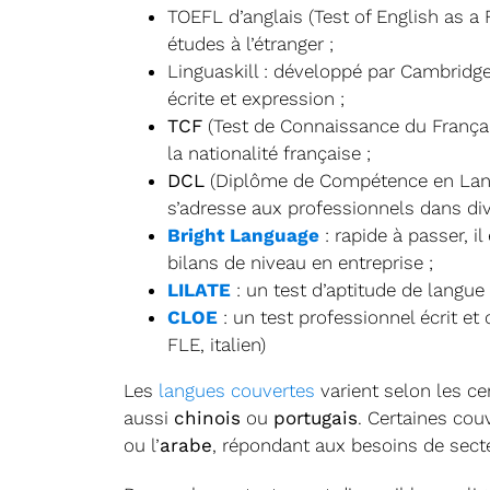
TOEFL d’anglais (Test of English as a
études à l’étranger ;
Linguaskill : développé par Cambridge
écrite et expression ;
TCF
(Test de Connaissance du Français
la nationalité française ;
DCL
(Diplôme de Compétence en Langue
s’adresse aux professionnels dans div
Bright Language
: rapide à passer, i
bilans de niveau en entreprise ;
LILATE
: un test d’aptitude de langue
CLOE
: un test professionnel écrit et
FLE, italien)
Les
langues couvertes
varient selon les cer
aussi
chinois
ou
portugais
. Certaines co
ou l’
arabe
, répondant aux besoins de secte