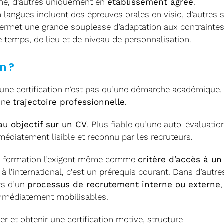
gne, d’autres uniquement en
établissement agréé
.
 langues incluent des épreuves orales en visio, d’autres 
permet une grande souplesse d’adaptation aux contrainte
temps, de lieu et de niveau de personnalisation.
n ?
 une certification n’est pas qu’une démarche académique.
 une
trajectoire professionnelle
.
au objectif sur un CV
. Plus fiable qu’une auto-évaluatio
diatement lisible et reconnu par les recruteurs.
de formation l’exigent même comme
critère d’accès à un
 à l’international, c’est un prérequis courant. Dans d’autre
rs d’un
processus de recrutement interne ou externe
,
mmédiatement mobilisables.
rer et obtenir une certification motive, structure