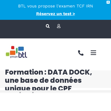
X
BTL vous propose l'examen TCF IRN
principal
Réservez un test >
Passer
au
contenu
Toggle
Naviga
Formation : DATA DOCK,
Nous co
une base de données
Approch
unique pour le CPF
Accompa
Langues