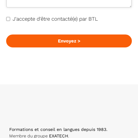
P
J'accepte d'être contacté(e) par BTL
h
o
n
Envoyez >
e
N
u
m
b
er
*
Formations et conseil en langues depuis 1983.
Membre du groupe
EXATECH
.