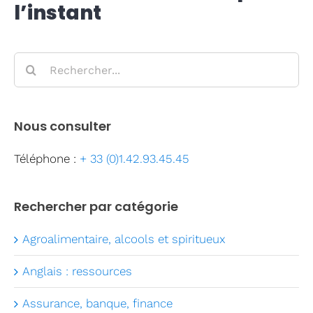
l’instant
Formati
Rechercher:
CPF
Contact
Nous consulter
Téléphone :
+ 33 (0)1.42.93.45.45
Rechercher par catégorie
Agroalimentaire, alcools et spiritueux
Anglais : ressources
Assurance, banque, finance