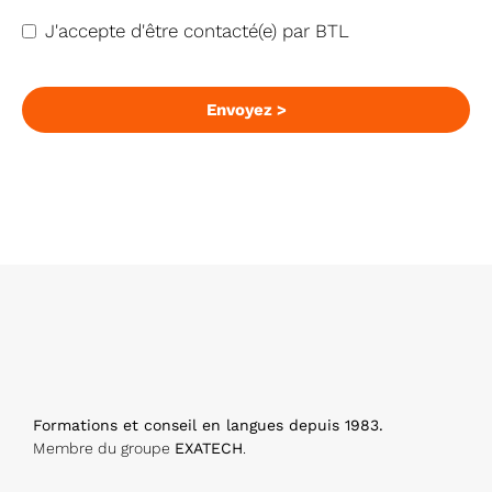
J'accepte d'être contacté(e) par BTL
E
m
Envoyez >
ai
l
A
d
dr
e
s
s
*
Formations et conseil en langues depuis 1983.
Membre du groupe
EXATECH
.